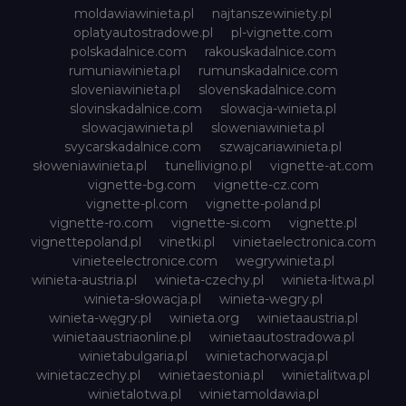
moldawiawinieta.pl
najtanszewiniety.pl
oplatyautostradowe.pl
pl-vignette.com
polskadalnice.com
rakouskadalnice.com
rumuniawinieta.pl
rumunskadalnice.com
sloveniawinieta.pl
slovenskadalnice.com
slovinskadalnice.com
slowacja-winieta.pl
slowacjawinieta.pl
sloweniawinieta.pl
svycarskadalnice.com
szwajcariawinieta.pl
słoweniawinieta.pl
tunellivigno.pl
vignette-at.com
vignette-bg.com
vignette-cz.com
vignette-pl.com
vignette-poland.pl
vignette-ro.com
vignette-si.com
vignette.pl
vignettepoland.pl
vinetki.pl
vinietaelectronica.com
vinieteelectronice.com
wegrywinieta.pl
winieta-austria.pl
winieta-czechy.pl
winieta-litwa.pl
winieta-słowacja.pl
winieta-wegry.pl
winieta-węgry.pl
winieta.org
winietaaustria.pl
winietaaustriaonline.pl
winietaautostradowa.pl
winietabulgaria.pl
winietachorwacja.pl
winietaczechy.pl
winietaestonia.pl
winietalitwa.pl
winietalotwa.pl
winietamoldawia.pl