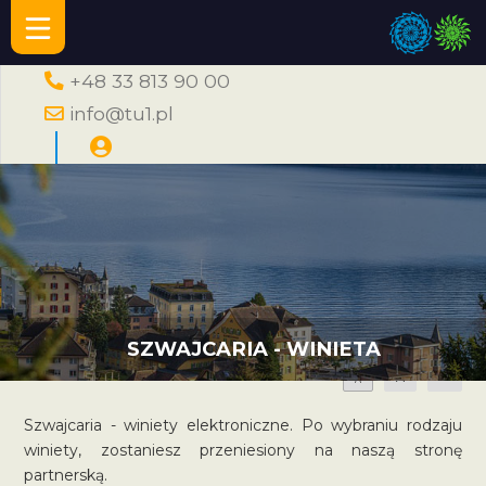
+48 33 813 90 00
info@tu1.pl
SZWAJCARIA - WINIETA
A
A
A
Szwajcaria - winiety elektroniczne. Po wybraniu rodzaju
winiety, zostaniesz przeniesiony na naszą stronę
partnerską.