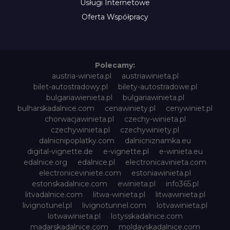
Usługi Internetowe
Oferta Współpracy
Polecamy:
austria-winieta.pl
austriawinieta.pl
bilet-autostradowy.pl
bilety-autostradowe.pl
bulgariawienieta.pl
bulgariawinieta.pl
bulharskadalnice.com
cenawiniety.pl
cenywiniet.pl
chorwacjawinieta.pl
czechy-winieta.pl
czechywinieta.pl
czechywiniety.pl
dalnicnipoplatky.com
dalnicniznamka.eu
digital-vignette.de
e-vignette.pl
e-winieta.eu
edalnice.org
edalnice.pl
electronicavinieta.com
electroniceviniete.com
estoniawinieta.pl
estonskadalnice.com
ewinieta.pl
info365.pl
litvadalnice.com
litwa-winieta.pl
litwawinieta.pl
livignotunel.pl
livignotunnel.com
lotvawinieta.pl
lotwawinieta.pl
lotysskadalnice.com
madarskadalnice.com
moldavskadalnice.com