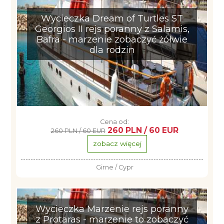
Wycieczka Dream of Turtles ST
Georgios II rejs poranny z Salamis,
Bafra - marzenie zobaczyć żółwie
dla rodzin
Cena od:
260 PLN / 60 EUR
260 PLN / 60 EUR
zobacz więcej
Girne / Cypr
Wycieczka Marzenie rejs poranny
z Protaras - marzenie to zobaczyć