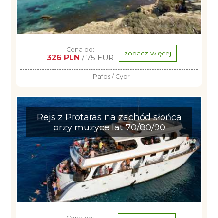
Cena od:
zobacz więcej
326 PLN
/ 75 EUR
Pafos / Cypr
Rejs z Protaras na zachód słońca
przy muzyce lat 70/80/90
Cena od: