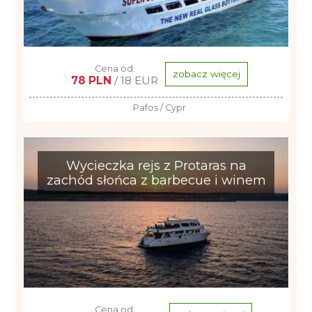
Cena od:
zobacz więcej
78 PLN
/ 18 EUR
Pafos / Cypr
Wycieczka rejs z Protaras na
zachód słońca z barbecue i winem
Cena od: