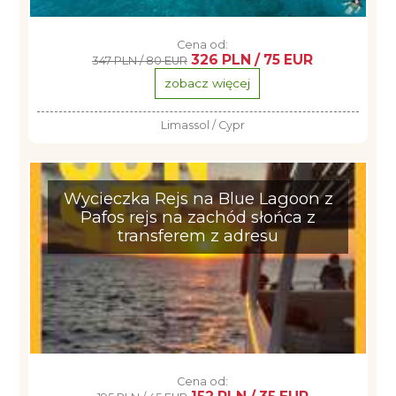
Cena od:
326 PLN / 75 EUR
347 PLN / 80 EUR
zobacz więcej
Limassol / Cypr
Wycieczka Rejs na Blue Lagoon z
Pafos rejs na zachód słońca z
transferem z adresu
Cena od: