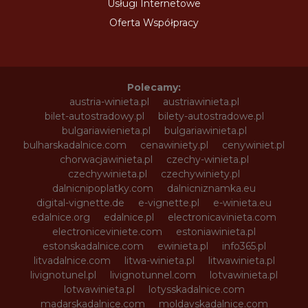
Usługi Internetowe
Oferta Współpracy
Polecamy:
austria-winieta.pl
austriawinieta.pl
bilet-autostradowy.pl
bilety-autostradowe.pl
bulgariawienieta.pl
bulgariawinieta.pl
bulharskadalnice.com
cenawiniety.pl
cenywiniet.pl
chorwacjawinieta.pl
czechy-winieta.pl
czechywinieta.pl
czechywiniety.pl
dalnicnipoplatky.com
dalnicniznamka.eu
digital-vignette.de
e-vignette.pl
e-winieta.eu
edalnice.org
edalnice.pl
electronicavinieta.com
electroniceviniete.com
estoniawinieta.pl
estonskadalnice.com
ewinieta.pl
info365.pl
litvadalnice.com
litwa-winieta.pl
litwawinieta.pl
livignotunel.pl
livignotunnel.com
lotvawinieta.pl
lotwawinieta.pl
lotysskadalnice.com
madarskadalnice.com
moldavskadalnice.com