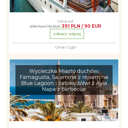
Cena od:
391 PLN / 90 EUR
478 PLN / 110 EUR
zobacz więcej
Girne / Cypr
Wycieczka Miasto duchów,
Famagusta, Salamina z rejsem na
Blue Lagoon i zatokę żółwi z Ayia
Napa z barbecue