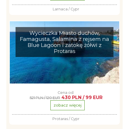
Larnaca / Cypr
Wycieczka Miasto duchów,
Famagusta, Salamina z rejsem na
Blue Lagoon i zatokę żółwi z
Protaras
Cena od:
430 PLN / 99 EUR
521 PLN / 120 EUR
zobacz więcej
Protaras / Cypr