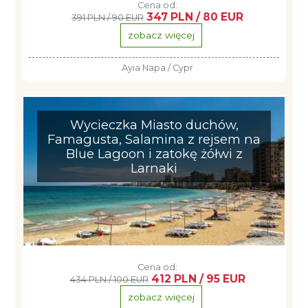
Cena od:
347 PLN / 80 EUR
391 PLN / 90 EUR
zobacz więcej
Ayia Napa / Cypr
Wycieczka Miasto duchów,
Famagusta, Salamina z rejsem na
Blue Lagoon i zatokę żółwi z
Larnaki
Cena od:
412 PLN / 95 EUR
434 PLN / 100 EUR
zobacz więcej