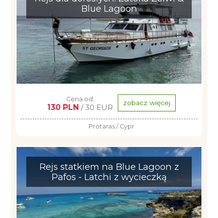
Blue Lagoon
Cena od:
zobacz więcej
130 PLN
/ 30 EUR
Protaras / Cypr
Rejs statkiem na Blue Lagoon z
Pafos - Latchi z wycieczką