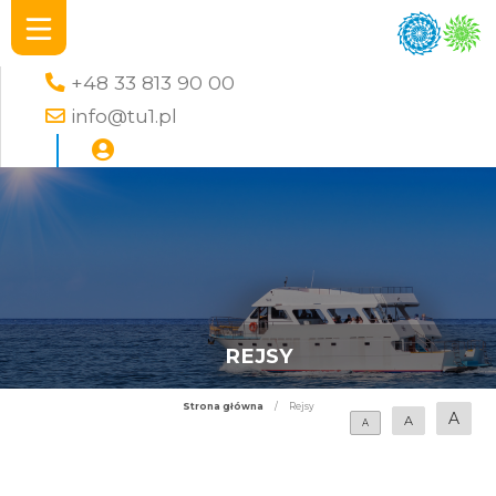
+48 33 813 90 00
info@tu1.pl
REJSY
Strona główna
/
Rejsy
A
A
A