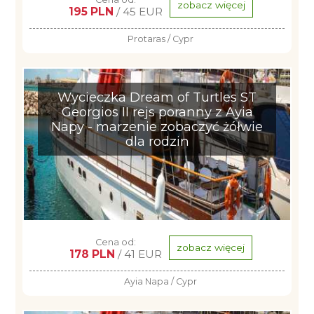
zobacz więcej
195 PLN
/ 45 EUR
Protaras / Cypr
Wycieczka Dream of Turtles ST
Georgios II rejs poranny z Ayia
Napy - marzenie zobaczyć żółwie
dla rodzin
Cena od:
zobacz więcej
178 PLN
/ 41 EUR
Ayia Napa / Cypr