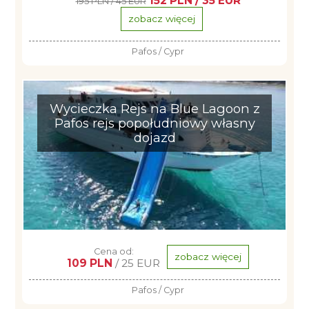
152 PLN / 35 EUR
195 PLN / 45 EUR
zobacz więcej
Pafos / Cypr
Wycieczka Rejs na Blue Lagoon z
Pafos rejs popołudniowy własny
dojazd
Cena od:
zobacz więcej
109 PLN
/ 25 EUR
Pafos / Cypr