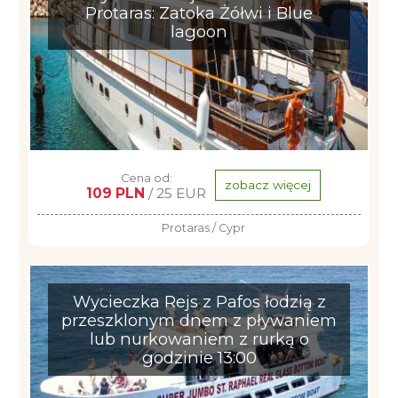
Protaras: Zatoka Żółwi i Blue
lagoon
Cena od:
zobacz więcej
109 PLN
/ 25 EUR
Protaras / Cypr
Wycieczka Rejs z Pafos łodzią z
przeszklonym dnem z pływaniem
lub nurkowaniem z rurką o
godzinie 13:00