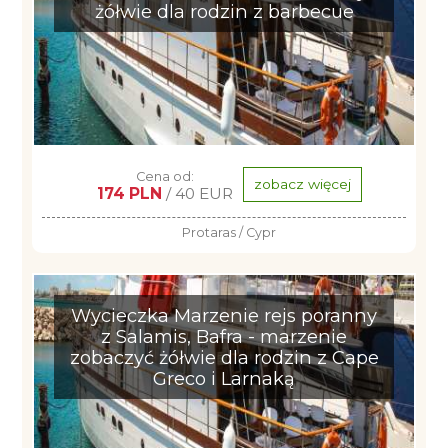
żółwie dla rodzin z barbecue
Cena od:
zobacz więcej
174 PLN
/ 40 EUR
Protaras / Cypr
Wycieczka Marzenie rejs poranny
z Salamis, Bafra - marzenie
zobaczyć żółwie dla rodzin z Cape
Greco i Larnaką