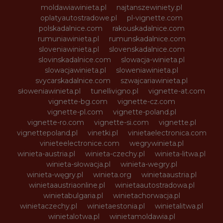
moldawiawinieta.pl
najtanszewiniety.pl
oplatyautostradowe.pl
pl-vignette.com
polskadalnice.com
rakouskadalnice.com
rumuniawinieta.pl
rumunskadalnice.com
sloveniawinieta.pl
slovenskadalnice.com
slovinskadalnice.com
slowacja-winieta.pl
slowacjawinieta.pl
sloweniawinieta.pl
svycarskadalnice.com
szwajcariawinieta.pl
słoweniawinieta.pl
tunellivigno.pl
vignette-at.com
vignette-bg.com
vignette-cz.com
vignette-pl.com
vignette-poland.pl
vignette-ro.com
vignette-si.com
vignette.pl
vignettepoland.pl
vinetki.pl
vinietaelectronica.com
vinieteelectronice.com
wegrywinieta.pl
winieta-austria.pl
winieta-czechy.pl
winieta-litwa.pl
winieta-słowacja.pl
winieta-wegry.pl
winieta-węgry.pl
winieta.org
winietaaustria.pl
winietaaustriaonline.pl
winietaautostradowa.pl
winietabulgaria.pl
winietachorwacja.pl
winietaczechy.pl
winietaestonia.pl
winietalitwa.pl
winietalotwa.pl
winietamoldawia.pl