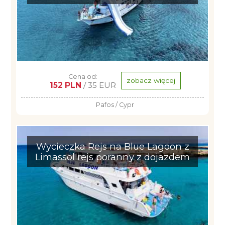
Cena od:
zobacz więcej
152 PLN
/ 35 EUR
Pafos / Cypr
Wycieczka Rejs na Blue Lagoon z
Limassol rejs poranny z dojazdem