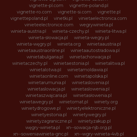
vignette-pl.com
vignette-poland.pl
vignette-ro.com
vignette-si.com
vignette.pl
vignettepoland.pl
vinetki.pl
vinietaelectronica.com
vinieteelectronice.com
wegrywinieta.pl
winieta-austria.pl
winieta-czechy.pl
winieta-litwa.pl
winieta-słowacja.pl
winieta-wegry.pl
winieta-węgry.pl
winieta.org
winietaaustria.pl
winietaaustriaonline.pl
winietaautostradowa.pl
winietabulgaria.pl
winietachorwacja.pl
winietaczechy.pl
winietaestonia.pl
winietalitwa.pl
winietalotwa.pl
winietamoldawia.pl
winietaonline.com
winietapolska.pl
winietarumunia.pl
winietaslovenia.pl
winietaslowacja.pl
winietaslowenia.pl
winietaszwajcaria.pl
winietasłowenia.pl
winietawegry.pl
winietomat.pl
winiety.org
winietydrogowe.pl
winietyelektroniczne.pl
winietyestonia.pl
winietywegry.pl
winietyzagraniczne.pl
winietyzakup.pl
węgry-winieta.pl
xn--sowacja-njb.org.pl
xn--soweniawinieta-gnc.pl
xn--wgry-winieta-4vb.pl