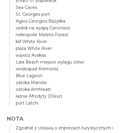
Endro III Shipwreck
Sea Caves
St. Georges port
Agios Georgios Bazylika
widok na wyspę Geronisos
nekropolie Meletis Forest
klif White River
plaża White River
wąwóz Avakas
Lara Beach miejsce wylęgu żółwi
wodospad Kremiotis
Blue Lagoon
zatoka Manolis
zatoka Amfiteatr
łaźnie Afrodyty (10eur)
port Latchi
NOTA
Zgodnie z Ustawą o imprezach turystycznych i