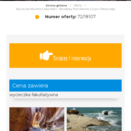
Strona główna
/
Oferta
/
Wycieczka Marathon Jeep Safari - Narodowy Park Akamas z Cypru Północnego
Numer oferty:
72/18107
Terminy / rezerwacja
Cena zawiera
wycieczka fakultatywna