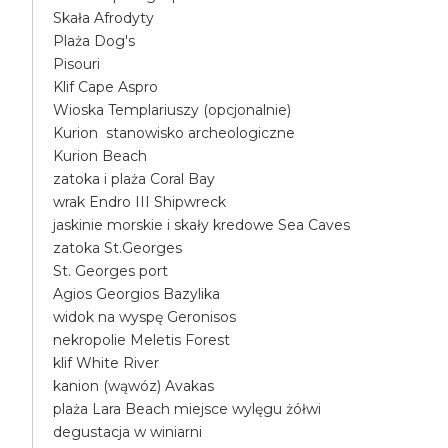
Skała Afrodyty
Plaża Dog's
Pisouri
Klif Cape Aspro
Wioska Templariuszy (opcjonalnie)
Kurion stanowisko archeologiczne
Kurion Beach
zatoka i plaża Coral Bay
wrak Endro III Shipwreck
jaskinie morskie i skały kredowe Sea Caves
zatoka St.Georges
St. Georges port
Agios Georgios Bazylika
widok na wyspę Geronisos
nekropolie Meletis Forest
klif White River
kanion (wąwóz) Avakas
plaża Lara Beach miejsce wylęgu żółwi
degustacja w winiarni