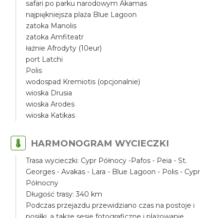
safari po parku narodowym Akamas
najpiękniejsza plaża Blue Lagoon
zatoka Manolis
zatoka Amfiteatr
łaźnie Afrodyty (10eur)
port Latchi
Polis
wodospad Kremiotis (opcjonalnie)
wioska Drusia
wioska Arodes
wioska Katikas
HARMONOGRAM WYCIECZKI
Trasa wycieczki: Cypr Północy -Pafos - Peia - St.
Georges - Avakas - Lara - Blue Lagoon - Polis - Cypr
Północny
Długość trasy: 340 km
Podczas przejazdu przewidziano czas na postoje i
posiłki, a także sesje fotograficzne i plażowanie