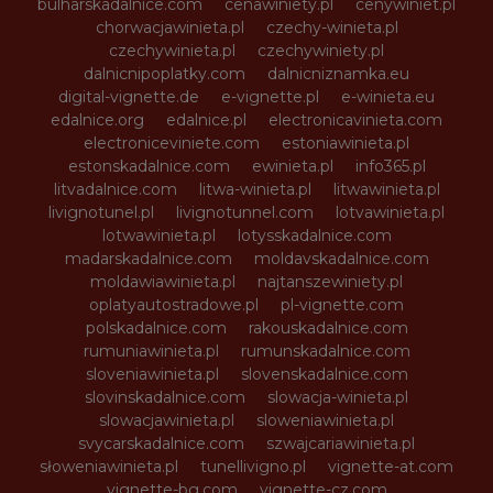
bulharskadalnice.com
cenawiniety.pl
cenywiniet.pl
chorwacjawinieta.pl
czechy-winieta.pl
czechywinieta.pl
czechywiniety.pl
dalnicnipoplatky.com
dalnicniznamka.eu
digital-vignette.de
e-vignette.pl
e-winieta.eu
edalnice.org
edalnice.pl
electronicavinieta.com
electroniceviniete.com
estoniawinieta.pl
estonskadalnice.com
ewinieta.pl
info365.pl
litvadalnice.com
litwa-winieta.pl
litwawinieta.pl
livignotunel.pl
livignotunnel.com
lotvawinieta.pl
lotwawinieta.pl
lotysskadalnice.com
madarskadalnice.com
moldavskadalnice.com
moldawiawinieta.pl
najtanszewiniety.pl
oplatyautostradowe.pl
pl-vignette.com
polskadalnice.com
rakouskadalnice.com
rumuniawinieta.pl
rumunskadalnice.com
sloveniawinieta.pl
slovenskadalnice.com
slovinskadalnice.com
slowacja-winieta.pl
slowacjawinieta.pl
sloweniawinieta.pl
svycarskadalnice.com
szwajcariawinieta.pl
słoweniawinieta.pl
tunellivigno.pl
vignette-at.com
vignette-bg.com
vignette-cz.com