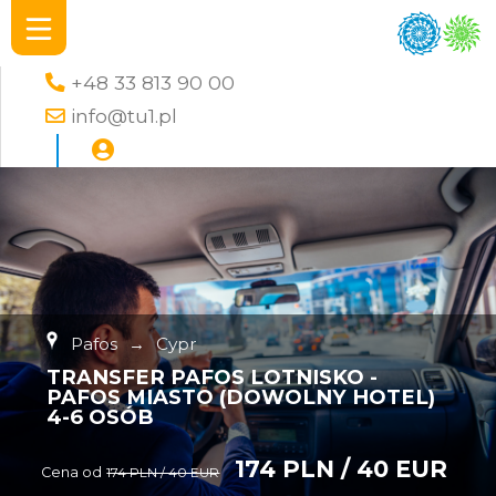
+48 33 813 90 00
info@tu1.pl
Pafos
→
Cypr
TRANSFER PAFOS LOTNISKO -
PAFOS MIASTO (DOWOLNY HOTEL)
4-6 OSÓB
174 PLN / 40 EUR
Cena od
174 PLN / 40 EUR