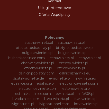
Kontakt
Usługi Internetowe
Oferta Współpracy
Polecamy:
austria-winieta.pl
austriawinieta.pl
bilet-autostradowy.pl
bilety-autostradowe.pl
bulgariawienieta.pl
bulgariawinieta.pl
bulharskadalnice.com
cenawiniety.pl
cenywiniet.pl
chorwacjawinieta.pl
czechy-winieta.pl
czechywinieta.pl
czechywiniety.pl
dalnicnipoplatky.com
dalnicniznamka.eu
digital-vignette.de
e-vignette.pl
e-winieta.eu
edalnice.org
edalnice.pl
electronicavinieta.com
electroniceviniete.com
estoniawinieta.pl
estonskadalnice.com
ewinieta.pl
info365.pl
litvadalnice.com
litwa-winieta.pl
litwawinieta.pl
livignotunel.pl
livignotunnel.com
lotvawinieta.pl