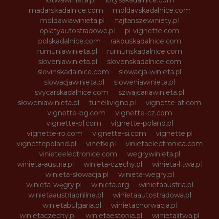
lotwawinieta.pl
lotysskadalnice.com
madarskadalnice.com
moldavskadalnice.com
moldawiawinieta.pl
najtanszewiniety.pl
oplatyautostradowe.pl
pl-vignette.com
polskadalnice.com
rakouskadalnice.com
rumuniawinieta.pl
rumunskadalnice.com
sloveniawinieta.pl
slovenskadalnice.com
slovinskadalnice.com
slowacja-winieta.pl
slowacjawinieta.pl
sloweniawinieta.pl
svycarskadalnice.com
szwajcariawinieta.pl
słoweniawinieta.pl
tunellivigno.pl
vignette-at.com
vignette-bg.com
vignette-cz.com
vignette-pl.com
vignette-poland.pl
vignette-ro.com
vignette-si.com
vignette.pl
vignettepoland.pl
vinetki.pl
vinietaelectronica.com
vinieteelectronice.com
wegrywinieta.pl
winieta-austria.pl
winieta-czechy.pl
winieta-litwa.pl
winieta-słowacja.pl
winieta-wegry.pl
winieta-węgry.pl
winieta.org
winietaaustria.pl
winietaaustriaonline.pl
winietaautostradowa.pl
winietabulgaria.pl
winietachorwacja.pl
winietaczechy.pl
winietaestonia.pl
winietalitwa.pl