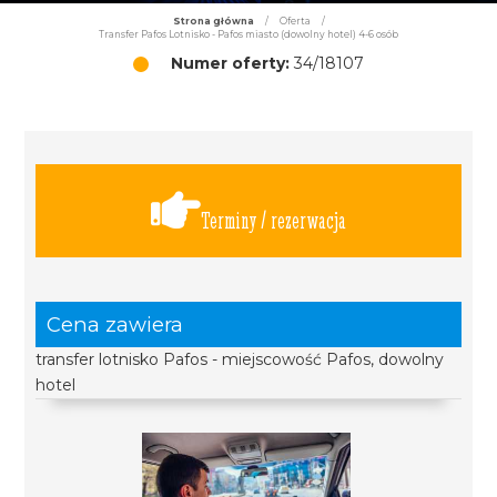
Strona główna
/
Oferta
/
Transfer Pafos Lotnisko - Pafos miasto (dowolny hotel) 4-6 osób
Numer oferty:
34/18107
Terminy / rezerwacja
Cena zawiera
transfer lotnisko Pafos - miejscowość Pafos, dowolny
hotel