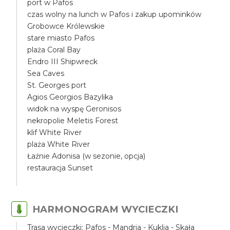
port w Pafos
czas wolny na lunch w Pafos i zakup upominków
Grobowce Królewskie
stare miasto Pafos
plaża Coral Bay
Endro III Shipwreck
Sea Caves
St. Georges port
Agios Georgios Bazylika
widok na wyspę Geronisos
nekropolie Meletis Forest
klif White River
plaża White River
Łaźnie Adonisa (w sezonie, opcja)
restauracja Sunset
HARMONOGRAM WYCIECZKI
Trasa wycieczki: Pafos - Mandria - Kuklia - Skała