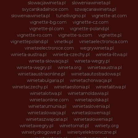
slowacjawinieta.pl
sloweniawinieta.pl
svycarskadalnice.com
szwajcariawinieta.pl
słoweniawinieta.pl
tunellivigno.pl
vignette-at.com
vignette-bg.com
vignette-cz.com
vignette-pl.com
vignette-poland.pl
vignette-ro.com
vignette-si.com
vignette.pl
vignettepoland.pl
vinetki.pl
vinietaelectronica.com
vinieteelectronice.com
wegrywinieta.pl
winieta-austria.pl
winieta-czechy.pl
winieta-litwa.pl
winieta-słowacja.pl
winieta-wegry.pl
winieta-węgry.pl
winieta.org
winietaaustria.pl
winietaaustriaonline.pl
winietaautostradowa.pl
winietabulgaria.pl
winietachorwacja.pl
winietaczechy.pl
winietaestonia.pl
winietalitwa.pl
winietalotwa.pl
winietamoldawia.pl
winietaonline.com
winietapolska.pl
winietarumunia.pl
winietaslovenia.pl
winietaslowacja.pl
winietaslowenia.pl
winietaszwajcaria.pl
winietasłowenia.pl
winietawegry.pl
winietomat.pl
winiety.org
winietydrogowe.pl
winietyelektroniczne.pl