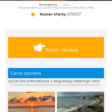
Strona główna
/
Oferta
/
Wycieczka Marathon Jeep Safari Najważniejsze atrakcje Pafos z Pafos
Numer oferty:
3/18107
Terminy / rezerwacja
Cena zawiera
wycieczka jednodniowa z degustacją lokalnego wina