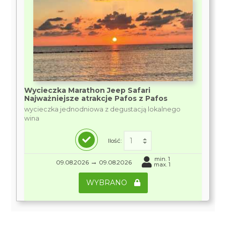
Wycieczka Marathon Jeep Safari
Najważniejsze atrakcje Pafos z Pafos
wycieczka jednodniowa z degustacją lokalnego
wina
Ilość:
min. 1
→
09.08.2026
09.08.2026
max. 1
WYBRANO