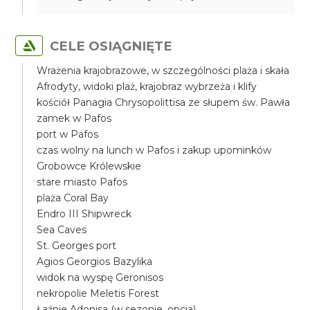
CELE OSIĄGNIĘTE
Wrażenia krajobrazowe, w szczególności plaża i skała
Afrodyty, widoki plaż, krajobraz wybrzeża i klify
kościół Panagia Chrysopolittisa ze słupem św. Pawła
zamek w Pafos
port w Pafos
czas wolny na lunch w Pafos i zakup upominków
Grobowce Królewskie
stare miasto Pafos
plaża Coral Bay
Endro III Shipwreck
Sea Caves
St. Georges port
Agios Georgios Bazylika
widok na wyspę Geronisos
nekropolie Meletis Forest
Łaźnie Adonisa (w sezonie, opcja)