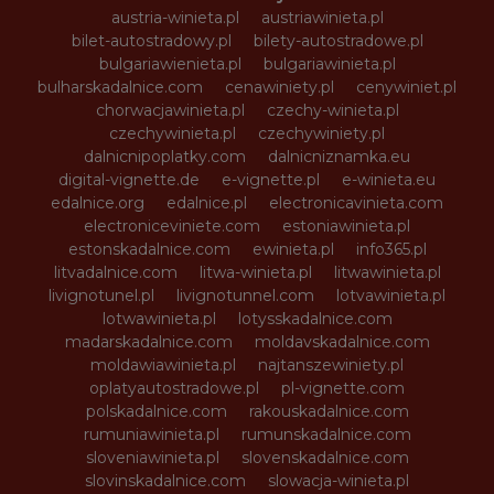
austria-winieta.pl
austriawinieta.pl
bilet-autostradowy.pl
bilety-autostradowe.pl
bulgariawienieta.pl
bulgariawinieta.pl
bulharskadalnice.com
cenawiniety.pl
cenywiniet.pl
chorwacjawinieta.pl
czechy-winieta.pl
czechywinieta.pl
czechywiniety.pl
dalnicnipoplatky.com
dalnicniznamka.eu
digital-vignette.de
e-vignette.pl
e-winieta.eu
edalnice.org
edalnice.pl
electronicavinieta.com
electroniceviniete.com
estoniawinieta.pl
estonskadalnice.com
ewinieta.pl
info365.pl
litvadalnice.com
litwa-winieta.pl
litwawinieta.pl
livignotunel.pl
livignotunnel.com
lotvawinieta.pl
lotwawinieta.pl
lotysskadalnice.com
madarskadalnice.com
moldavskadalnice.com
moldawiawinieta.pl
najtanszewiniety.pl
oplatyautostradowe.pl
pl-vignette.com
polskadalnice.com
rakouskadalnice.com
rumuniawinieta.pl
rumunskadalnice.com
sloveniawinieta.pl
slovenskadalnice.com
slovinskadalnice.com
slowacja-winieta.pl