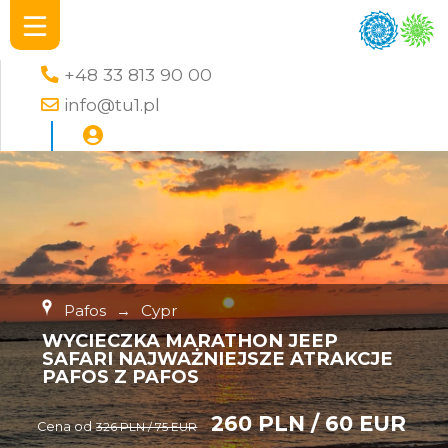
+48 33 813 90 00
info@tu1.pl
Pafos
→
Cypr
WYCIECZKA MARATHON JEEP
SAFARI NAJWAŻNIEJSZE ATRAKCJE
PAFOS Z PAFOS
260 PLN / 60 EUR
Cena od
326 PLN / 75 EUR