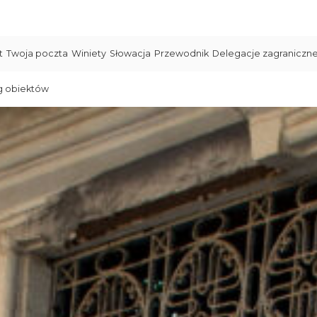
t
Twoja poczta
Winiety
Słowacja
Przewodnik
Delegacje zagraniczn
g obiektów