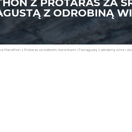
HON Z PROTARAS ZA S
AGUSTĄ Z ODROBINĄ WI
a Marathon z Protaras za srebrem, koronkami i Famagustą z odrobiną wina i oli