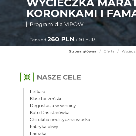
WYCIECZKA MARAT
KORONKAMI I FAM
Program dla VIPÓW
260 PLN
/ 60 EUR
Cena od
Strona główna
/
Oferta
/
Wycieczk
NASZE CELE
Lefkara
Klasztor żeński
Degustacja w winnicy
Kato Dris starówka
Chirokitia neolityczna wioska
Fabryka oliwy
Larnaka