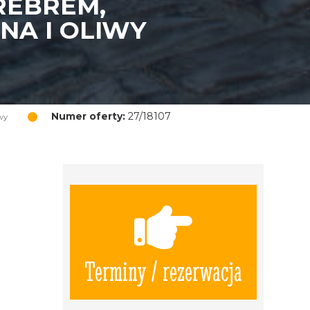
REBREM,
NA I OLIWY
Numer oferty:
27/18107
wy
Terminy / rezerwacja