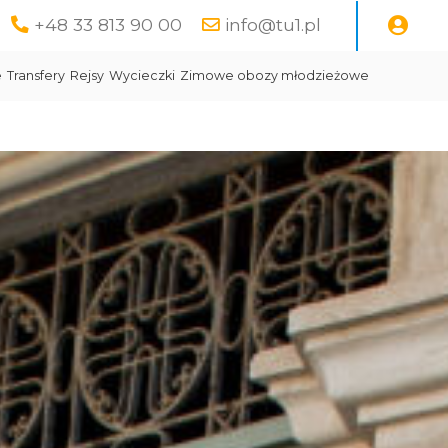
+48 33 813 90 00
info@tu1.pl
e
Transfery
Rejsy
Wycieczki
Zimowe obozy młodzieżowe