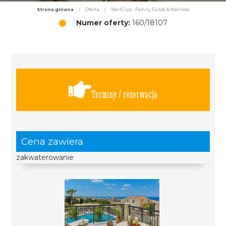
Strona główna
/
Oferta
/
WellClub - Family Suites & Wellness
Numer oferty:
160/18107
Terminy / rezerwacja
Cena zawiera
zakwaterowanie