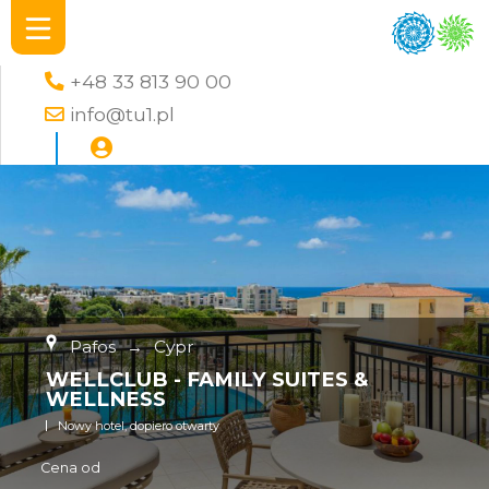
+48 33 813 90 00
info@tu1.pl
Pafos
→
Cypr
WELLCLUB - FAMILY SUITES &
WELLNESS
Nowy hotel, dopiero otwarty
Cena od