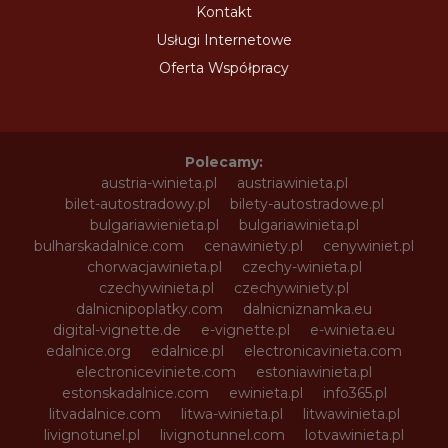
Kontakt
Usługi Internetowe
Oferta Współpracy
Polecamy:
austria-winieta.pl
austriawinieta.pl
bilet-autostradowy.pl
bilety-autostradowe.pl
bulgariawienieta.pl
bulgariawinieta.pl
bulharskadalnice.com
cenawiniety.pl
cenywiniet.pl
chorwacjawinieta.pl
czechy-winieta.pl
czechywinieta.pl
czechywiniety.pl
dalnicnipoplatky.com
dalnicniznamka.eu
digital-vignette.de
e-vignette.pl
e-winieta.eu
edalnice.org
edalnice.pl
electronicavinieta.com
electroniceviniete.com
estoniawinieta.pl
estonskadalnice.com
ewinieta.pl
info365.pl
litvadalnice.com
litwa-winieta.pl
litwawinieta.pl
livignotunel.pl
livignotunnel.com
lotvawinieta.pl