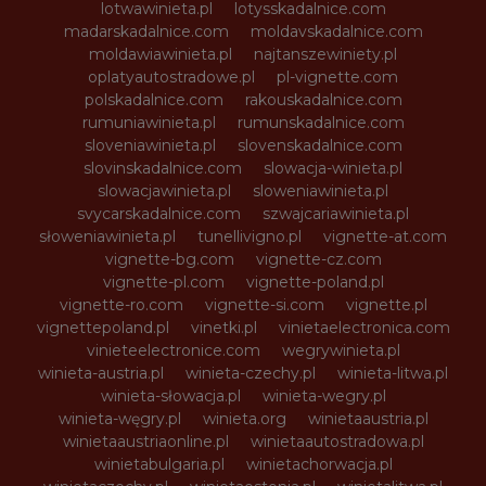
lotwawinieta.pl
lotysskadalnice.com
madarskadalnice.com
moldavskadalnice.com
moldawiawinieta.pl
najtanszewiniety.pl
oplatyautostradowe.pl
pl-vignette.com
polskadalnice.com
rakouskadalnice.com
rumuniawinieta.pl
rumunskadalnice.com
sloveniawinieta.pl
slovenskadalnice.com
slovinskadalnice.com
slowacja-winieta.pl
slowacjawinieta.pl
sloweniawinieta.pl
svycarskadalnice.com
szwajcariawinieta.pl
słoweniawinieta.pl
tunellivigno.pl
vignette-at.com
vignette-bg.com
vignette-cz.com
vignette-pl.com
vignette-poland.pl
vignette-ro.com
vignette-si.com
vignette.pl
vignettepoland.pl
vinetki.pl
vinietaelectronica.com
vinieteelectronice.com
wegrywinieta.pl
winieta-austria.pl
winieta-czechy.pl
winieta-litwa.pl
winieta-słowacja.pl
winieta-wegry.pl
winieta-węgry.pl
winieta.org
winietaaustria.pl
winietaaustriaonline.pl
winietaautostradowa.pl
winietabulgaria.pl
winietachorwacja.pl