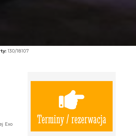
ty:
130/18107
Terminy / rezerwacja
ej Exo