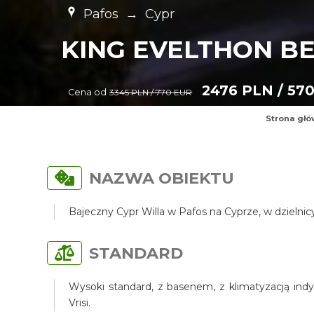
Pafos
→
Cypr
KING EVELTHON B
2476 PLN / 57
Cena od
3345 PLN / 770 EUR
Strona gł
NAZWA OBIEKTU
Bajeczny Cypr Willa w Pafos na Cyprze, w dzielni
STANDARD
Wysoki standard, z basenem, z klimatyzacją indy
Vrisi.