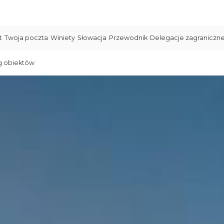
t
Twoja poczta
Winiety
Słowacja
Przewodnik
Delegacje zagraniczn
g obiektów