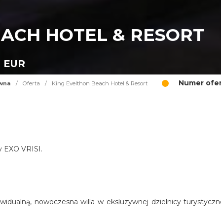
EACH HOTEL & RESORT
0 EUR
Numer ofer
ówna
/
Oferta
/
King Evelthon Beach Hotel & Resort
cy EXO VRISI.
widualną, nowoczesna willa w eksluzywnej dzielnicy turystyczn